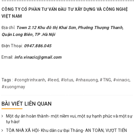
CÔNG TY CỔ PHẦN TƯ VẤN ĐẦU TƯ XÂY DỰNG VÀ CÔNG NGHỆ
VIỆT NAM
Địa chỉ:
Town 2.12 Khu đô thị Khai Sơn, Phường Thượng Thanh,
Quận Long Biên, TP .Hà Nội
Điện Thoại:
0947.886.045
Email:
info.vinacic@gmail.com
Tags :
#congtrinhxanh
,
#leed
,
#lotus
,
#nhaxuong
,
#TNG
,
#vinacic
,
#xuongmay
BÀI VIẾT LIÊN QUAN
Một dự án hoàn thành- một niềm vui, một sự hạnh phúc và một sự
tự hào!
TÒA NHÀ XÃ HỘI- Khu dân cư Đại Thắng- AN TOÀN, VƯỢT TIẾN