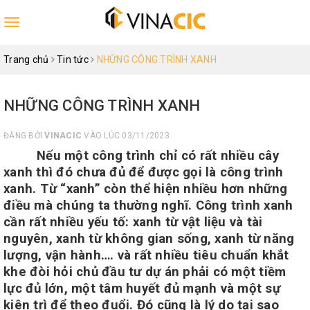
Toggle
navigation
Trang chủ
Tin tức
NHỮNG CÔNG TRÌNH XANH
NHỮNG CÔNG TRÌNH XANH
ĐĂNG BỞI
VINACIC
VÀO LÚC 03/11/2023
Nếu một công trình chỉ có rất nhiều cây
xanh thì đó chưa đủ để được gọi là công trình
xanh.
Từ “xanh” còn thể hiện nhiều hơn những
điều mà chúng ta thường nghĩ.
Công trình xanh
cần rất nhiều yếu tố: xanh từ vật liệu và tài
nguyên, xanh từ không gian sống, xanh từ năng
lượng, vận hành…. và rất nhiều tiêu chuẩn khắt
khe đòi hỏi
chủ đầu tư dự án phải có một tiềm
lực đủ lớn, một tâm huyết đủ mạnh và một sự
kiên trì để theo đuổi. Đó cũng là lý do tại sao