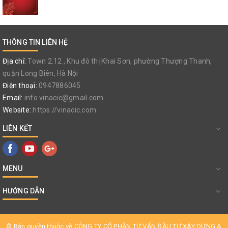
THÔNG TIN LIÊN HỆ
Địa chỉ:
Town 2.12 , Khu đô thị Khai Sơn, phường Thượng Thanh,
quận Long Biên, Hà Nội
Điện thoại:
0947886045
Email:
info.vinacic@gmail.com
Website:
https://vinacic.com
LIÊN KẾT
MENU
HƯỚNG DẪN
© Bản quyền thuộc về
CÔNG TY CỔ PHẦN TƯ VẤN ĐẦU TƯ XÂY DỰNG &