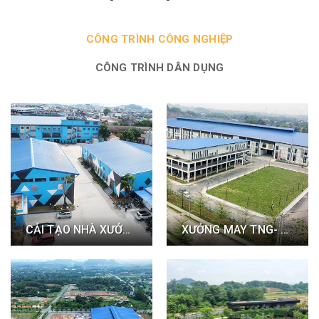
CÔNG TRÌNH CÔNG NGHIỆP
CÔNG TRÌNH DÂN DỤNG
CẢI TẠO NHÀ XƯỞNG CHI NHÁNH TNGF
XƯỞNG MAY TNG- VIỆT ĐỨC- THÁI NGUYÊN