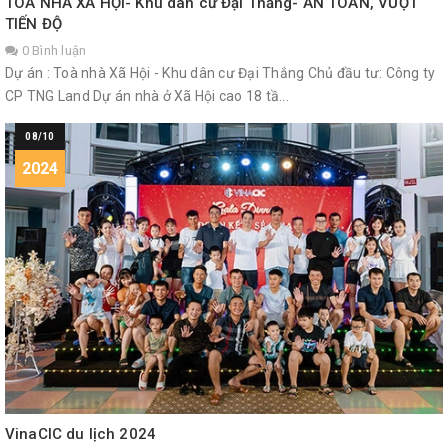
TÒA NHÀ XÃ HỘI- Khu dân cư Đại Thắng- AN TOÀN, VƯỢT
TIẾN ĐỘ
0 Bình luận
Dự án : Toà nhà Xã Hội - Khu dân cư Đại Thắng Chủ đầu tư: Công ty
CP TNG Land Dự án nhà ở Xã Hội cao 18 tầ...
08/10
2024
VinaCIC du lịch 2024