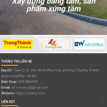
Xây dựng bằng tâm, sản
phẩm xứng tầm
THÔNG TIN LIÊN HỆ
Địa chỉ:
Town 2.12 , Khu đô thị Khai Sơn, phường Thượng Thanh,
quận Long Biên, Hà Nội
Điện thoại:
0947886045
Email:
info.vinacic@gmail.com
Website:
https://vinacic.com
LIÊN KẾT