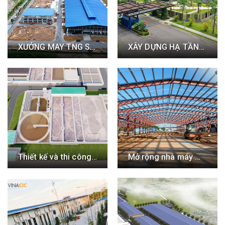
XƯỞNG MAY TNG SƠN CẨM- VIỆT THÁI
XÂY DỰNG HẠ TẦNG CỤM CÔNG NGHIỆP SƠN CẨM 1 CÔNG TRÌNH
Thiết kế và thi công nhà máy xử lý nước thải tập trung giai đoạn 3 - VSIP Bắc Ninh
Mở rộng nhà máy may TNG Sông Công